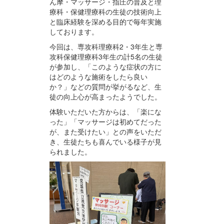
ん摩・マッサージ・指圧の普及と理
療科・保健理療科の生徒の技術向上
と臨床経験を深める目的で毎年実施
しております。
今回は、専攻科理療科2・3年生と専
攻科保健理療科3年生の計5名の生徒
が参加し、「このような症状の方に
はどのような施術をしたら良い
か？」などの質問が挙がるなど、生
徒の向上心が高まったようでした。
体験いただいた方からは、「楽にな
った」「マッサージは初めてだった
が、また受けたい」との声をいただ
き、生徒たちも喜んでいる様子が見
られました。