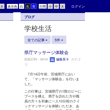
ログイン
表示色
行間
ブログ
学校生活
全ての記事
5件
県庁マッサージ体験会
投稿日時 : 08/04
編集長９
カテゴ
リ:
7月14日午前、宮城県庁におい
て、「マッサージ体験会」を行いま
した。
この行事は、宮城県庁の1階ロビーに
ブースを構え、県庁を訪れた方や職
員の方々を対象に一人10分程のクイ
ックマッサージを体験いただき、あ