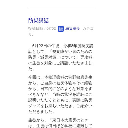
防災講話
投稿日時 : 07/02
編集長９
カテゴ
リ:
6月22日の午後、令和8年度防災講
話として、「視覚障がい者のための
防災・減災対策」について、専攻科
の生徒を対象にご講話いただきまし
た。
今回は、本校理療科の狩野敏彦先生
から、ご自身の被災体験やその経験
から、日常的にどのような対策をす
べきかなど、当時の状況を詳細にご
説明いただくとともに、実際に防災
グッズをお持ちいただき、ご紹介い
ただきました。
生徒から、「東日本大震災のとき
は、生徒は何日ほど学校に避難して