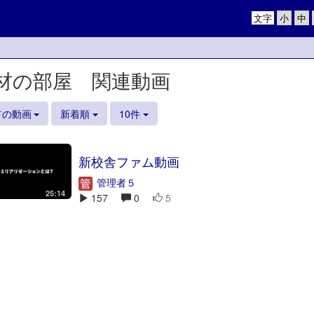
文字
材の部屋 関連動画
ての動画
新着順
10件
新校舎ファム動画
管理者５
25:14
157
0
5