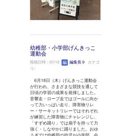
幼稚部・小学部げんきっこ
運動会
投稿日時 : 07/13
編集長９
カテゴ
リ:
6月18日（木）げんきっこ運動会
が行われ、さまざまな競技を通して
日頃の学習の成果を発揮しました。
音響走・ロープ走ではゴールに向か
って力いっぱい走り、障害物リレ
ー・サーキットリレーではそれぞれ
が練習した障害物にチャレンジし、
「すずめ踊り」では扇子を持って力
強く・しなやかに踊りました。おゆ
うぎでは幼稚部の幼児が小学部、会