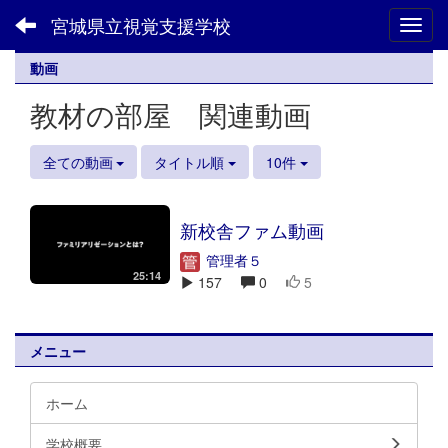
宮城県立視覚支援学校
Toggl
動画
教材の部屋 関連動画
全ての動画
タイトル順
10件
新校舎ファム動画
管理者５
25:14
157
0
5
メニュー
ホーム
学校概要