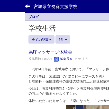
宮城県立視覚支援学校
ブログ
学校生活
全ての記事
5件
県庁マッサージ体験会
投稿日時 : 08/04
編集長９
カテゴリ:
7月14日午前、宮城県庁において、「マッサージ
この行事は、宮城県庁の1階ロビーにブースを構え、
と理療科・保健理療科の生徒の技術向上と臨床経験
今回は、専攻科理療科2・3年生と専攻科保健理療科
の向上心が高まったようでした。
体験いただいた方からは、「楽になった」「マッサ