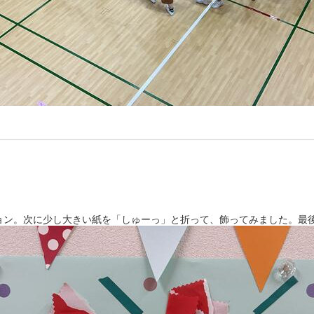
ン。次に少し大きい紙を「しゅーっ」と折って、飾ってみました。最