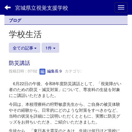
宮城県立視覚支援学校
Toggl
ブログ
学校生活
全ての記事
1件
防災講話
投稿日時 : 07/02
編集長９
カテゴリ:
6月22日の午後、令和8年度防災講話として、「視覚障がい
者のための防災・減災対策」について、専攻科の生徒を対象
にご講話いただきました。
今回は、本校理療科の狩野敏彦先生から、ご自身の被災体験
やその経験から、日常的にどのような対策をすべきかなど、
当時の状況を詳細にご説明いただくとともに、実際に防災グ
ッズをお持ちいただき、ご紹介いただきました。
生徒から、「東日本大震災のときは、生徒は何日ほど学校に