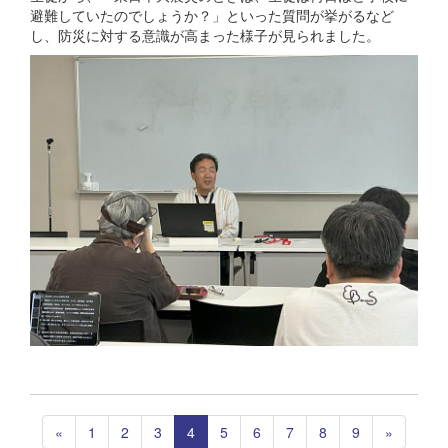
避難していたのでしょうか？」といった質問が挙がるなど
し、防災に対する意識が高まった様子が見られました。
«
1
2
3
4
5
6
7
8
9
»