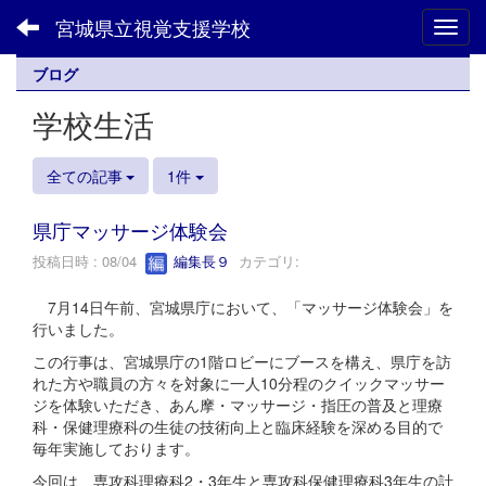
宮城県立視覚支援学校
Toggl
ブログ
学校生活
全ての記事
1件
県庁マッサージ体験会
投稿日時 : 08/04
編集長９
カテゴリ:
7月14日午前、宮城県庁において、「マッサージ体験会」を
行いました。
この行事は、宮城県庁の1階ロビーにブースを構え、県庁を訪
れた方や職員の方々を対象に一人10分程のクイックマッサー
ジを体験いただき、あん摩・マッサージ・指圧の普及と理療
科・保健理療科の生徒の技術向上と臨床経験を深める目的で
毎年実施しております。
今回は、専攻科理療科2・3年生と専攻科保健理療科3年生の計