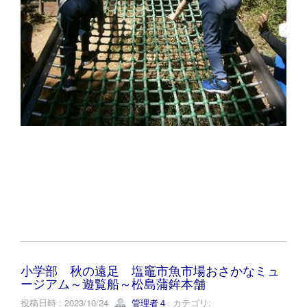
小学部 秋の遠足 塩竈市魚市場おさかなミュ
ージアム～遊覧船～松島蒲鉾本舗
投稿日時 : 2023/10/24
管理者４
カテゴリ: