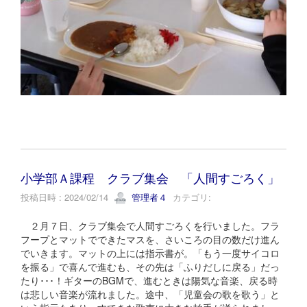
小学部Ａ課程 クラブ集会 「人間すごろく」
投稿日時 : 2024/02/14
管理者４
カテゴリ:
２月７日、クラブ集会で人間すごろくを行いました。フラ
フープとマットでできたマスを、さいころの目の数だけ進ん
でいきます。マットの上には指示書が。「もう一度サイコロ
を振る」で喜んで進むも、その先は「ふりだしに戻る」だっ
たり･･･！ギターのBGMで、進むときは陽気な音楽、戻る時
は悲しい音楽が流れました。途中、「児童会の歌を歌う」と