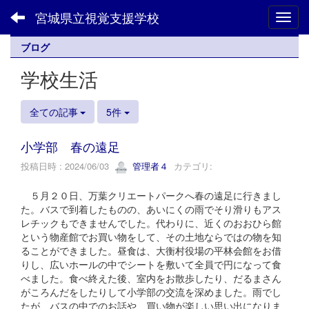
宮城県立視覚支援学校
Toggl
ブログ
学校生活
全ての記事
5件
小学部 春の遠足
投稿日時 : 2024/06/03
管理者４
カテゴリ:
５月２０日、万葉クリエートパークへ春の遠足に行きまし
た。バスで到着したものの、あいにくの雨でそり滑りもアス
レチックもできませんでした。代わりに、近くのおおひら館
という物産館でお買い物をして、その土地ならではの物を知
ることができました。昼食は、大衡村役場の平林会館をお借
りし、広いホールの中でシートを敷いて全員で円になって食
べました。食べ終えた後、室内をお散歩したり、だるまさん
がころんだをしたりして小学部の交流を深めました。雨でし
たが、バスの中でのお話や、買い物が楽しい思い出になりま