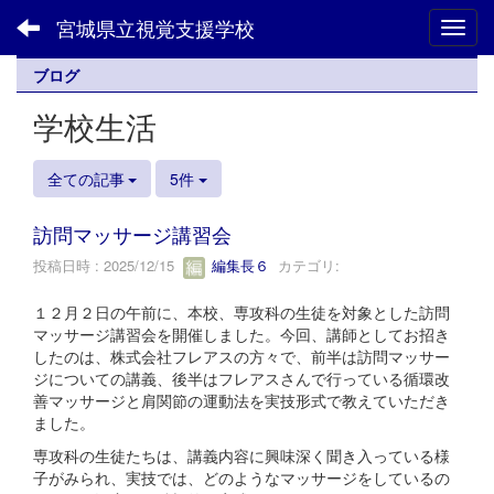
宮城県立視覚支援学校
Toggl
ブログ
学校生活
全ての記事
5件
訪問マッサージ講習会
投稿日時 : 2025/12/15
編集長６
カテゴリ:
１２月２日の午前に、本校、専攻科の生徒を対象とした訪問
マッサージ講習会を開催しました。今回、講師としてお招き
したのは、株式会社フレアスの方々で、前半は訪問マッサー
ジについての講義、後半はフレアスさんで行っている循環改
善マッサージと肩関節の運動法を実技形式で教えていただき
ました。
専攻科の生徒たちは、講義内容に興味深く聞き入っている様
子がみられ、実技では、どのようなマッサージをしているの