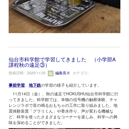
仙台市科学館で学習してきました （小学部A
課程秋の遠足③）
投稿日時 : 2025/11/25
編集長６
カテゴリ:
事前学習
、
地下鉄
の学習の様子も紹介しています。
11月14日（金）、秋の遠足でHOKUSHU仙台市科学館に行
ってきました。科学館では、本物の信号機の触察体験、チャ
レンジラボで音の鳴るおもちゃの工作に取り組みました。地
震体験装置「グラリくん」や香水作り、声が変わる機械な
ど、科学を使ったさまざまなコーナーを楽しみ、科学への興
味を深めることができました。