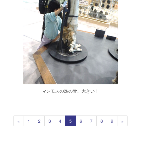
マンモスの足の骨、大きい！
«
1
2
3
4
5
6
7
8
9
»