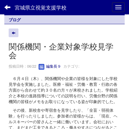
宮城県立視覚支援学校
Toggl
ブログ
関係機関・企業対象学校見学
会
投稿日時 : 06/22
編集長９
カテゴリ:
６月４日（木）、関係機関や企業の皆様を対象にした学校
見学会を実施しました。医療・福祉・労働・教育・行政の各
方面から合わせて約３０名の方々が来校されました。学校紹
介と本校の進路指導についての説明を行い、労働分野の関係
機関の皆様がメモをお取りになっている姿が印象的でした。
その後、新校舎や寄宿舎を見学したり、「全盲・弱視体
験」を行ったりしました。参加者の皆様からは、「現在、ヘ
ルスキーパーの皆さんと一緒に働いています。会社におい
て、まだまだ工夫できるところ・働きやすさにつながるとこ