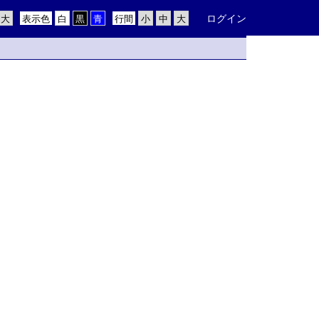
ログイン
表示色
行間