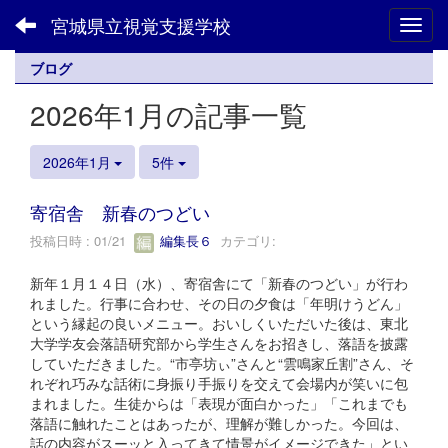
宮城県立視覚支援学校
Toggl
ブログ
2026年1月の記事一覧
2026年1月
5件
寄宿舎 新春のつどい
投稿日時 : 01/21
編集長６
カテゴリ:
新年１月１４日（水）、寄宿舎にて「新春のつどい」が行わ
れました。行事に合わせ、その日の夕食は「年明けうどん」
という縁起の良いメニュー。おいしくいただいた後は、東北
大学学友会落語研究部から学生さんをお招きし、落語を披露
していただきました。“市亭坊ぃ”さんと“雲鳴家丘割”さん、そ
れぞれ巧みな話術に身振り手振りを交えて会場内が笑いに包
まれました。生徒からは「表現が面白かった」「これまでも
落語に触れたことはあったが、理解が難しかった。今回は、
話の内容がスーッと入ってきて情景がイメージできた」とい