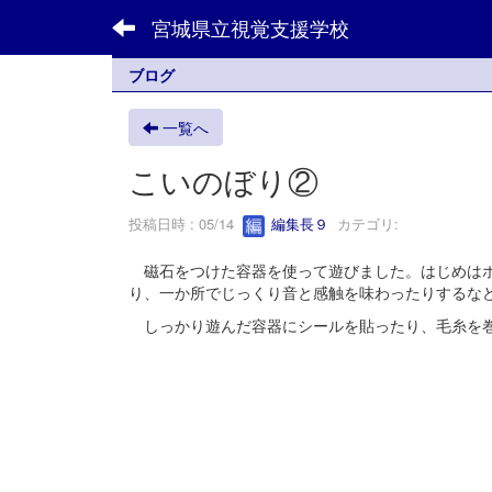
宮城県立視覚支援学校
ブログ
一覧へ
こいのぼり②
投稿日時 : 05/14
編集長９
カテゴリ:
磁石をつけた容器を使って遊びました。はじめはホ
り、一か所でじっくり音と感触を味わったりするな
しっかり遊んだ容器にシールを貼ったり、毛糸を巻