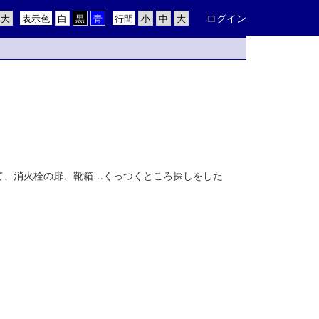
ログイン
表示色
行間
て、消火栓の扉、靴箱…くっつくところ探しをした