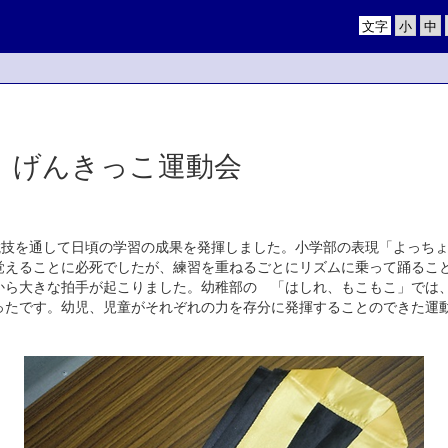
文字
 げんきっこ運動会
競技を通して日頃の学習の成果を発揮しました。小学部の表現「よっち
覚えることに必死でしたが、練習を重ねるごとにリズムに乗って踊るこ
から大きな拍手が起こりました。幼稚部の 「はしれ、もこもこ」では
ったです。幼児、児童がそれぞれの力を存分に発揮することのできた運