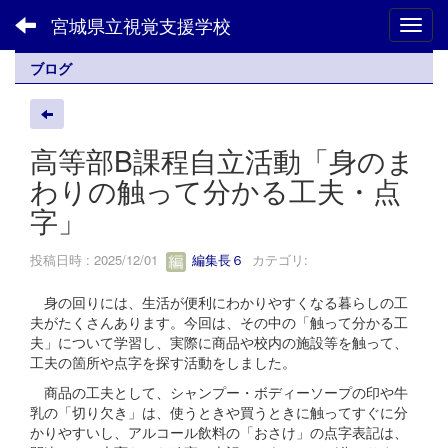
宮城県立視覚支援学校
Toggl
ブログ
高等部B課程自立活動「身のま
わりの触って分かる工夫・点
字」
投稿日時 : 2025/12/01
編集長６
カテゴリ:
身の回りには、生活が便利にわかりやすくなる暮らしの工
夫がたくさんあります。今回は、その中の「触って分かる工
夫」について学習し、実際に商品や校内の施設等を触って、
工夫の箇所や点字を探す活動をしました。
商品の工夫として、シャンプー・ボディーソープの印や牛
乳の「切り欠き」は、使うときや買うときに触ってすぐに分
かりやすいし、アルコール飲料の「おさけ」の点字表記は、