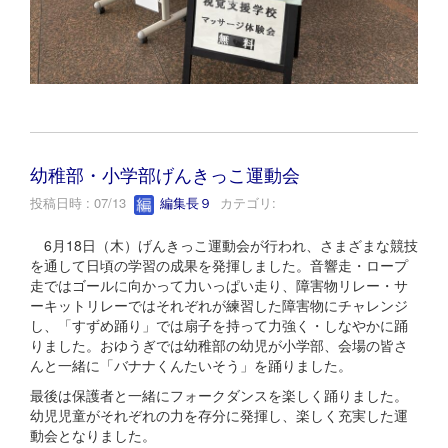
幼稚部・小学部げんきっこ運動会
投稿日時 : 07/13
編集長９
カテゴリ:
6月18日（木）げんきっこ運動会が行われ、さまざまな競技
を通して日頃の学習の成果を発揮しました。音響走・ロープ
走ではゴールに向かって力いっぱい走り、障害物リレー・サ
ーキットリレーではそれぞれが練習した障害物にチャレンジ
し、「すずめ踊り」では扇子を持って力強く・しなやかに踊
りました。おゆうぎでは幼稚部の幼児が小学部、会場の皆さ
んと一緒に「バナナくんたいそう」を踊りました。
最後は保護者と一緒にフォークダンスを楽しく踊りました。
幼児児童がそれぞれの力を存分に発揮し、楽しく充実した運
動会となりました。