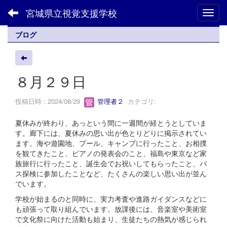
宮城県立視覚支援学校
Toggl
ブログ
８月２９日
投稿日時 : 2024/08/29
管理者２
カテゴリ:
夏休みが終わり、あっという間に一週間が経とうとしていま
す。廊下には、夏休みの思い出が色とりどりに掲示されてい
ます。海や遊園地、プール、キャンプに行ったこと、お相撲
を観てきたこと、ピアノの発表会のこと、福島や東京など家
族旅行に行ったこと、誕生会でお祝いしてもらったこと、バ
ス探検に参加したことなど、たくさんの楽しい思い出が並ん
でいます。
学校が始まるのと同時に、実力考査や進路ガイダンスなどに
も頑張って取り組んでいます。放課後には、音楽室や美術室
で文化祭に向けた活動も始まり、生徒たちの熱気が感じられ