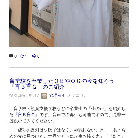
0
1
0
盲学校を卒業したＯＢやＯＧの今を知ろう
「盲Ｂ盲Ｇ」のご紹介
投稿日時 : 07/17
管理者４
カテゴリ:
盲学校・視覚支援学校などの卒業生の「生の声」を紹介し
た
『盲Ｂ盲Ｇ』
です。音声での再生も可能ですので、是非一
度覗いてみてください。
「成功の反対は失敗ではなく、挑戦しないこと」「あきら
めの先に見つけた、世界でどうにか生き抜く力」「『好き』