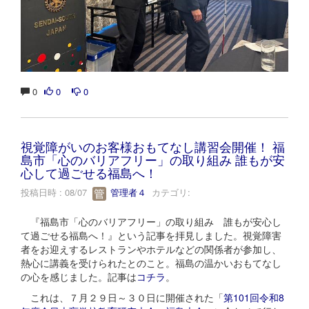
0
0
0
視覚障がいのお客様おもてなし講習会開催！ 福
島市「心のバリアフリー」の取り組み 誰もが安
心して過ごせる福島へ！
投稿日時 : 08/07
管理者４
カテゴリ:
『福島市「心のバリアフリー」の取り組み 誰もが安心し
て過ごせる福島へ！』という記事を拝見しました。視覚障害
者をお迎えするレストランやホテルなどの関係者が参加し、
熱心に講義を受けられたとのこと。福島の温かいおもてなし
の心を感じました。記事は
コチラ
。
これは、７月２９日～３０日に開催された「
第101回令和8