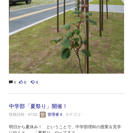
0
0
0
中学部「夏祭り」開催！
投稿日時 : 07/22
管理者４
カテゴリ:
明日から夏休み！ ということで、中学部理科の授業を見学
に行くと… 「夏祭り」やってる？