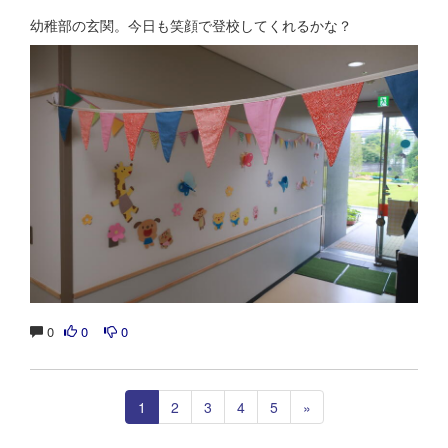
幼稚部の玄関。今日も笑顔で登校してくれるかな？
0
0
0
1
2
3
4
5
»