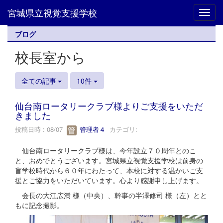
宮城県立視覚支援学校
Toggl
ブログ
校長室から
全ての記事
10件
仙台南ロータリークラブ様よりご支援をいただ
きました
投稿日時 : 08/07
管理者４
カテゴリ:
仙台南ロータリークラブ様は、今年設立７０周年とのこ
と、おめでとうございます。宮城県立視覚支援学校は前身の
盲学校時代から６０年にわたって、本校に対する温かいご支
援とご協力をいただいています。心より感謝申し上げます。
会長の大江広満 様（中央）、幹事の半澤修司 様（左）とと
もに記念撮影。