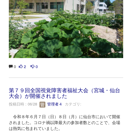
0
2
0
第７９回全国視覚障害者福祉大会（宮城・仙台
大会）が開催されました
投稿日時 : 06/28
管理者４
カテゴリ:
令和８年６月７日（日）８日（月）に仙台市において開催
されました。コロナ禍以降最大の参加者数とのことで、会場
は熱気に包まれていました。