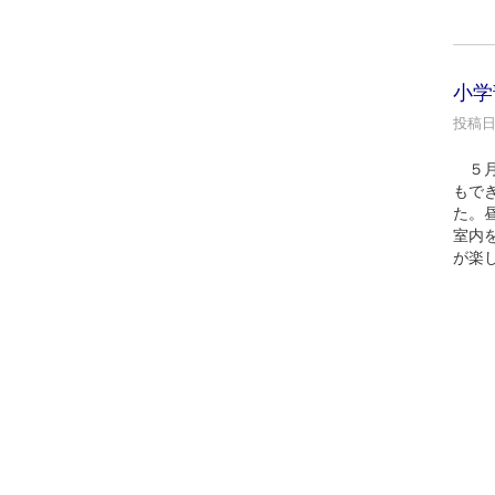
小学
投稿日時
５月
もで
た。
室内
が楽