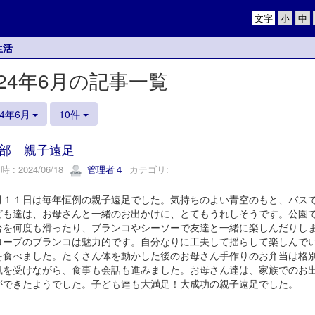
文字
生活
024年6月の記事一覧
24年6月
10件
部 親子遠足
 : 2024/06/18
管理者４
カテゴリ:
１１日は毎年恒例の親子遠足でした。気持ちのよい青空のもと、バスで
ども達は、お母さんと一緒のお出かけに、とてもうれしそうです。公園
台を何度も滑ったり、ブランコやシーソーで友達と一緒に楽しんだりし
ロープのブランコは魅力的です。自分なりに工夫して揺らして楽しんで
を食べました。たくさん体を動かした後のお母さん手作りのお弁当は格
風を受けながら、食事も会話も進みました。お母さん達は、家族でのお
ができたようでした。子ども達も大満足！大成功の親子遠足でした。