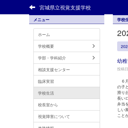
宮城県立視覚支援学校
メニュー
学校
2
ホーム
学校概要
20
学部・学科紹介
幼稚
投稿日時
相談支援センター
６月
臨床実習
の子
滑り
学校生活
長い
弁当
校長室から
しい
こと
視覚障害について