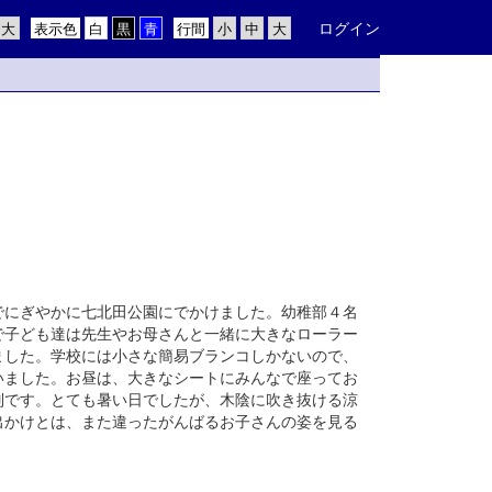
ログイン
表示色
行間
にぎやかに七北田公園にでかけました。幼稚部４名
で子ども達は先生やお母さんと一緒に大きなローラー
ました。学校には小さな簡易ブランコしかないので、
いました。お昼は、大きなシートにみんなで座ってお
別です。とても暑い日でしたが、木陰に吹き抜ける涼
出かけとは、また違ったがんばるお子さんの姿を見る