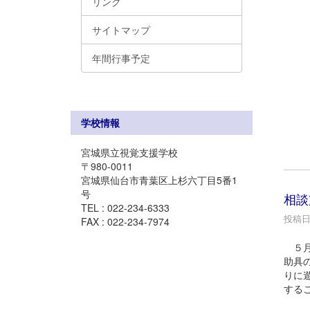
リンク
サイトマップ
年間行事予定
学校情報
宮城県立視覚支援学校
〒980-0011
宮城県仙台市青葉区上杉六丁目5番1
号
相談
TEL : 022-234-6333
投稿日時
FAX : 022-234-7974
５月
助具
りに
する