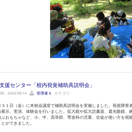
支援センター「校内視覚補助具説明会」
 : 2024/06/14
管理者４
カテゴリ:
３１日（金）に本校会議室で補助具説明会を実施しました。視覚障害者
の展示、実演、体験会を行いました。拡大鏡や拡大読書器、遮光眼鏡、
遊ぶおもちゃなど、小、中、高等部、専攻科の児童、生徒が使い方を視
ことができました。