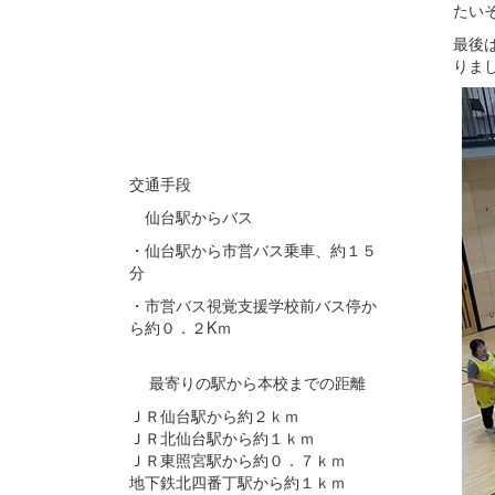
たい
最後
りま
交通手段
仙台駅からバス
・仙台駅から市営バス乗車、約１５
分
・市営バス視覚支援学校前バス停か
ら約０．２Kｍ
最寄りの駅から本校までの距離
ＪＲ仙台駅から約２ｋｍ
ＪＲ北仙台駅から約１ｋｍ
ＪＲ東照宮駅から約０．７ｋｍ
地下鉄北四番丁駅から約１ｋｍ