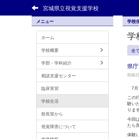
宮城県立視覚支援学校
メニュー
学校
学
ホーム
学校概要
全
学部・学科紹介
県庁
投稿日時
相談支援センター
7月
臨床実習
この
学校生活
験い
りま
校長室から
今回
たら
視覚障害について
体験