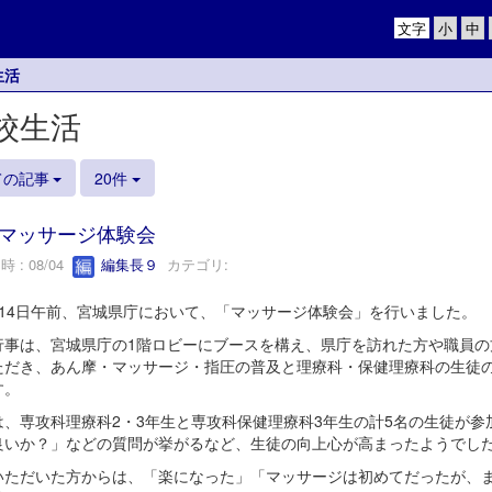
文字
生活
校生活
ての記事
20件
マッサージ体験会
 : 08/04
編集長９
カテゴリ:
14日午前、宮城県庁において、「マッサージ体験会」を行いました。
行事は、宮城県庁の1階ロビーにブースを構え、県庁を訪れた方や職員の
ただき、あん摩・マッサージ・指圧の普及と理療科・保健理療科の生徒
す。
は、専攻科理療科2・3年生と専攻科保健理療科3年生の計5名の生徒が
良いか？」などの質問が挙がるなど、生徒の向上心が高まったようでし
いただいた方からは、「楽になった」「マッサージは初めてだったが、