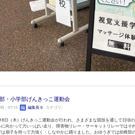
部・小学部げんきっこ運動会
 : 07/13
編集長９
カテゴリ:
18日（木）げんきっこ運動会が行われ、さまざまな競技を通して日頃
ルに向かって力いっぱい走り、障害物リレー・サーキットリレーではそ
では扇子を持って力強く・しなやかに踊りました。おゆうぎでは幼稚部